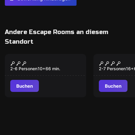
Andere Escape Rooms an diesem
Standort
Escape Room
Escape Room
Der Fluch des Pharao
DER RIPPE
ESSEN
2-6 Personen
10
+
66
min.
2-7 Personen
16
+
Buchen
Buchen