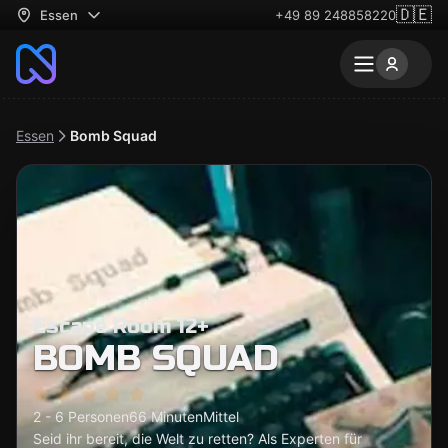
🇩🇪
Essen
+49 89 248858220
Essen
Bomb Squad
Escape Room 12+
BOMB SQUAD
2 - 6 Personen
66 Minuten
Mittel
Seid ihr bereit, die Welt zu retten? Als Experten für