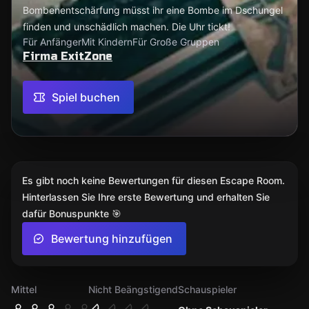
Bombenentschärfung müsst ihr eine Bombe im Dschungel
finden und unschädlich machen. Die Uhr tickt!
Für Anfänger
Mit Kindern
Für Große Gruppen
Firma ExitZone
Spiel buchen
Es gibt noch keine Bewertungen für diesen Escape Room.
Hinterlassen Sie Ihre erste Bewertung und erhalten Sie
dafür Bonuspunkte 🎯
Bewertung hinzufügen
Mittel
Nicht Beängstigend
Schauspieler