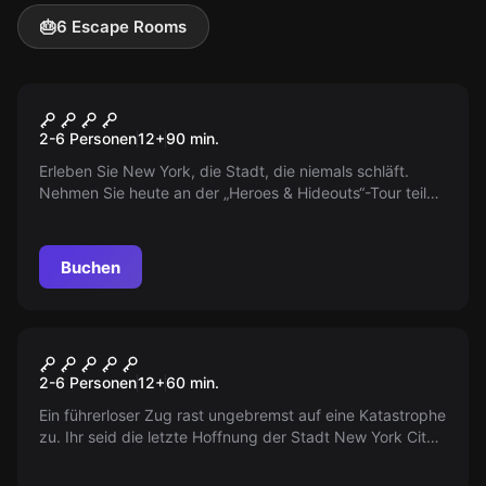
🎂
6 Escape Rooms
Escape Room
Superhelden
2-6 Personen
12
+
90
min.
Erleben Sie New York, die Stadt, die niemals schläft.
Nehmen Sie heute an der „Heroes & Hideouts“-Tour teil
und entdecken Sie die geheimen Orte der Superhelden!
Buchen
Escape Room
Subway
2-6 Personen
12
+
60
min.
Ein führerloser Zug rast ungebremst auf eine Katastrophe
zu. Ihr seid die letzte Hoffnung der Stadt New York City.
Es bleiben euch nur 60 Minuten um die Ubahn zu
stoppen!