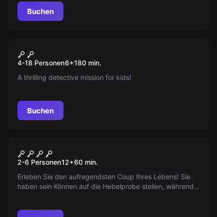
Buchen
Escape Room
Operation Fox Hunt
Neu
4-18 Personen
6
+
180
min.
A thrilling detective mission for kids!
Buchen
Escape Room
Halbkriminelle
2-6 Personen
12
+
60
min.
Erleben Sie den aufregendsten Coup Ihres Lebens! Sie
haben sein Können auf die Hebelprobe stellen, während
Gold, Chaos und Würde entscheiden, ob Sie bleiben oder
fliehen.