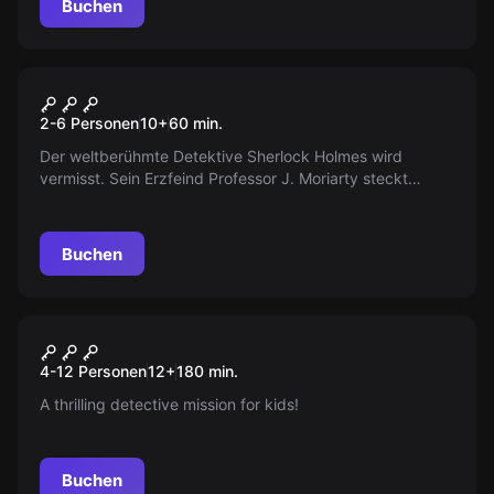
Buchen
Escape Room
Sherlock wird vermisst
2-6 Personen
10
+
60
min.
Der weltberühmte Detektive Sherlock Holmes wird
vermisst. Sein Erzfeind Professor J. Moriarty steckt
vermutlich dahinter. Eine Reihe von versteckten
Hinweisen führt dich und dein Team zu ihm. Werdet ihr
den grandiosen Detektive wiederfinden?
Buchen
Escape Room
Operation Fox Hunt
Neu
4-12 Personen
12
+
180
min.
A thrilling detective mission for kids!
Buchen