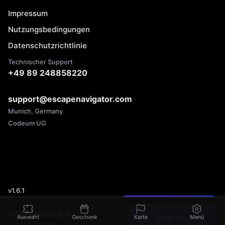
Impressum
Nutzungsbedingungen
Datenschutzrichtlinie
Technischer Support
+49 89 248858220
support@escapenavigator.com
Munich, Germany
Codeum UG
v
1.6.1
Einen Fehler gefunden?
JGA-Stadtrallye
Spiel buchen
Auswahl
Geschenk
Karte
Menü
12 - 100 Personen