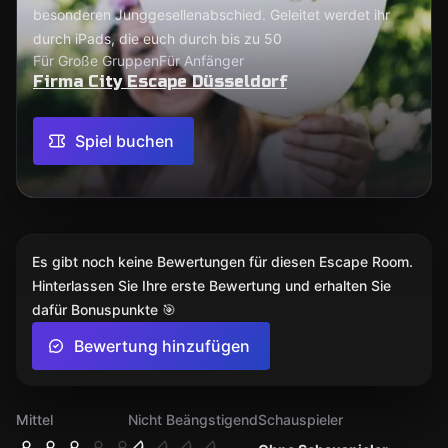
besonderen Junggesellenabschied. Geleitet werdet ihr
durch iPads, die euch durch bis zu 50
Für Große Gruppen
Für Anfänger
Firma City Escape Düsseldorf
Spiel buchen
Es gibt noch keine Bewertungen für diesen Escape Room.
Hinterlassen Sie Ihre erste Bewertung und erhalten Sie
dafür Bonuspunkte 🎯
Bewertung hinzufügen
Mittel
Nicht Beängstigend
Schauspieler