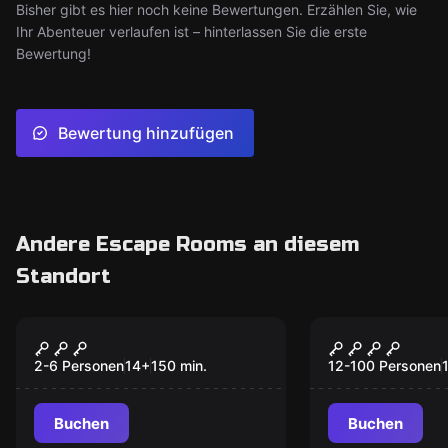
Bisher gibt es hier noch keine Bewertungen. Erzählen Sie, wie
Ihr Abenteuer verlaufen ist – hinterlassen Sie die erste
Bewertung!
Bewertung hinzufügen
Andere Escape Rooms an diesem
Standort
Outdoor
Outdoor
Auf der Spur des
Wedding W
Phantoms
Over
2-6 Personen
14
+
150
min.
12-100 Personen
Buchen
Buchen