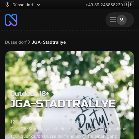
🇩🇪
Düsseldorf
+49 89 248858220
Düsseldorf
JGA-Stadtrallye
Outdoor 18+
JGA-STADTRALLYE
12 - 100 Personen
300 Minuten
Mittel
Die JGA-Stadtrallye schickt euch auf eine unvergessliche
Tour quer durch Düsseldorf und sorgt für einen ganz