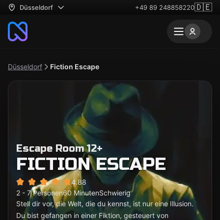
🇩🇪
Düsseldorf
+49 89 248858220
Düsseldorf
Fiction Escape
Escape Room 12+
FICTION ESCAPE
4.88
2 - 7 Personen
60 Minuten
Schwierig
Stell dir vor, die Welt, die du kennst, ist nur eine Illusion.
Du bist gefangen in einer Fiktion, gesteuert von