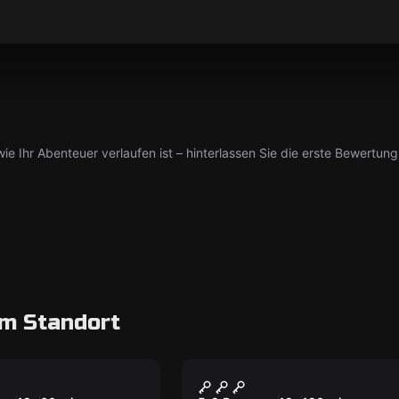
ie Ihr Abenteuer verlaufen ist – hinterlassen Sie die erste Bewertung
m Standort
oom
Escape Room
fman Formel
Der Kunstraub
Neu