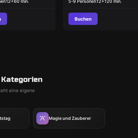
nen
12
+
60
min.
5-9 Personen
12
+
120
min.
n
Buchen
 Kategorien
teht eine eigene
tstag
Magie und Zauberer