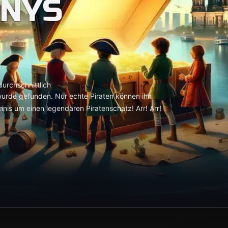
NNYS
urchschnittlich
wurde gefunden. Nur echte Piraten können ihn
nis um einen legendären Piratenschatz! Arr! Arr!