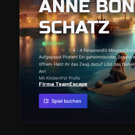
ANNE BO
SCHATZ
Verifiziert
4 - 4 Personen
60 Minuten
Überd
Aufgepasst Piraten! Ein geheimnisvoller Schatz 
öffnen. Habt ihr das Zeug dazu? Löst das Geheim
Arr!
Mit Kindern
Für Profis
Firma TeamEscape
Spiel buchen