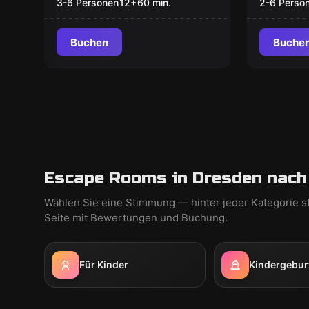
Schatzjägerin
3-6 Personen
12
+
60
min.
2-6 Perso
Buchen
Buche
Escape Rooms in Dresden nach
Wählen Sie eine Stimmung — hinter jeder Kategorie s
Seite mit Bewertungen und Buchung.
Für Kinder
Kindergebur