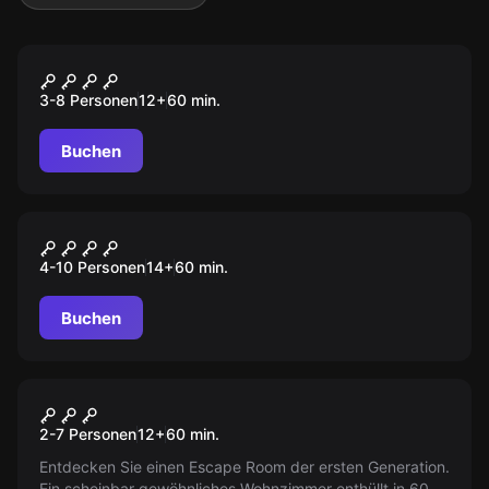
Escape Room
Viruslabor
3-8 Personen
12
+
60
min.
Buchen
Escape Room
Gefängnis
4-10 Personen
14
+
60
min.
Buchen
Escape Room
Mystery Room
2-7 Personen
12
+
60
min.
Entdecken Sie einen Escape Room der ersten Generation.
Ein scheinbar gewöhnliches Wohnzimmer enthüllt in 60