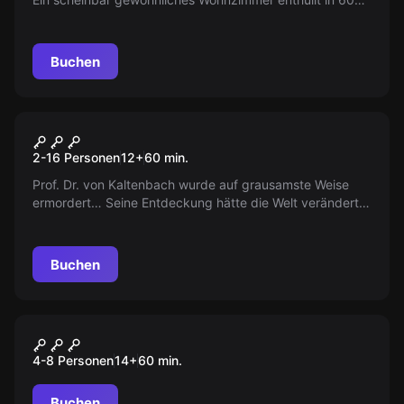
Minuten unzählige Geheimnisse und Rätsel. Wagen Sie
es?
Buchen
Escape Room
Laboratorium
2-16 Personen
12
+
60
min.
Prof. Dr. von Kaltenbach wurde auf grausamste Weise
ermordert… Seine Entdeckung hätte die Welt verändert…
Doch irgendjemand wußte dies zu verhindern…
Buchen
Escape Room
Psychiatrie
4-8 Personen
14
+
60
min.
Buchen