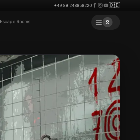
🇩🇪
+49 89 248858220
 Escape Rooms