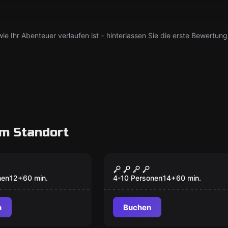
ie Ihr Abenteuer verlaufen ist – hinterlassen Sie die erste Bewertung
m Standort
oom
Escape Room
abor
Gefängnis
nen
12
+
60
min.
4-10 Personen
14
+
60
min.
n
Buchen