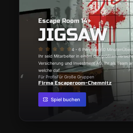
Escape Room 14+
JIGSAW
4 - 6 Personen
60 Minuten
Überd
Ihr seid Mitarbeiter in einem der größten Versi
Versicherung und Investment AG. Ihr als Team ar
welche daf
Für Profis
Für Große Gruppen
Firma Escaperoom-Chemnitz
Spiel buchen