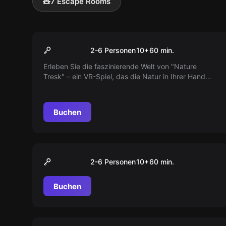
🧸
7 Escape Rooms
VR
Nature Treks
2-6 Personen
10
+
60
min.
Erleben Sie die faszinierende Welt von "Nature
Tresk" – ein VR-Spiel, das die Natur in Ihrer Hand
lebendig werden lässt. Entdecken Sie
atemberaubende Orte wie die Kreidezeit, die Tiefsee
oder einen üppigen Dschungel und gestalten Sie Ihre
Buchen
eigene natürliche Welt.
VR
The Blu
2-6 Personen
10
+
60
min.
Buchen
VR