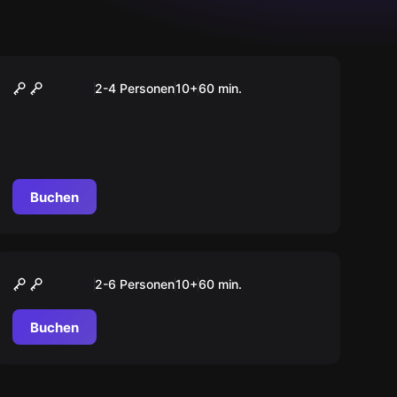
VR
Loco Dojo
2-4 Personen
10
+
60
min.
Buchen
VR
Fruit Ninja
2-6 Personen
10
+
60
min.
Buchen