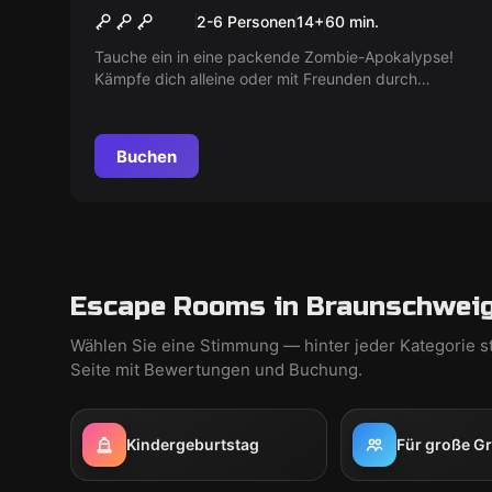
Ariozona Sunshine
2-6 Personen
14
+
60
min.
Tauche ein in eine packende Zombie-Apokalypse!
Kämpfe dich alleine oder mit Freunden durch
spannende Modi. Erlebe die Hauptkampagne in
Arizona oder schlage dich im Online-Koop-Modus
durch unzählige Zombiehorden. Wähl deine
Buchen
Herausforderung und überlebe! Spannung pur
erwartet dich.
Escape Rooms in Braunschweig
Wählen Sie eine Stimmung — hinter jeder Kategorie s
Seite mit Bewertungen und Buchung.
Kindergeburtstag
Für große G