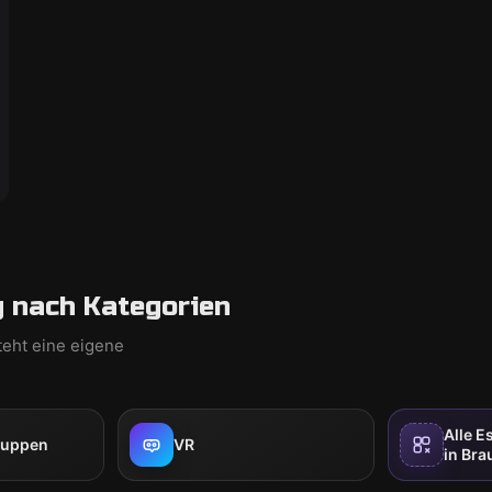
 nach Kategorien
teht eine eigene
Alle 
ruppen
VR
in Br