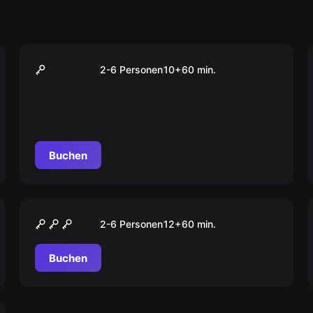
VR
Google Earth
2-6 Personen
10
+
60
min.
Buchen
VR
Beatsaber
2-6 Personen
12
+
60
min.
Buchen