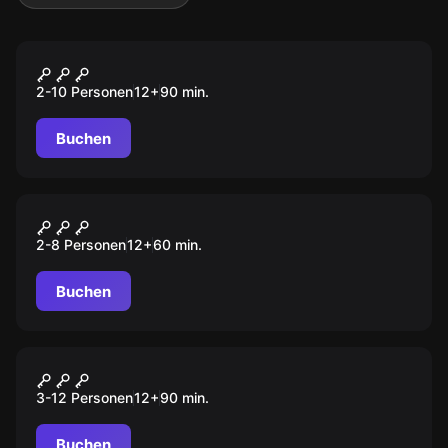
Escape Room
Stimmen aus der Anderswelt
2-10 Personen
12
+
90
min.
Buchen
Escape Room
Der Nachtfalter
2-8 Personen
12
+
60
min.
Buchen
Escape Room
Geister der Vergangenheit
3-12 Personen
12
+
90
min.
Buchen