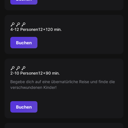
Escape Room
Tiefen der Zeit
4-12 Personen
12
+
120
min.
Buchen
Escape Room
Stimmen aus der Anderswelt
Neu
2-10 Personen
12
+
90
min.
Begebe dich auf eine übernatürliche Reise und finde die
verschwundenen Kinder!
Buchen
Escape Room