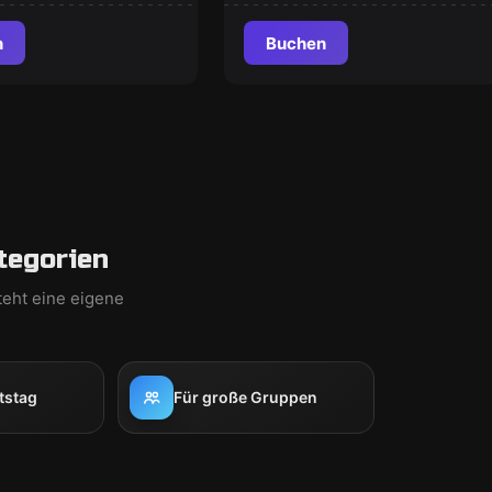
n
Buchen
tegorien
teht eine eigene
tstag
Für große Gruppen