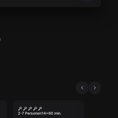
!
Escape Room
Upside Down
2-7 Personen
14
+
60
min.