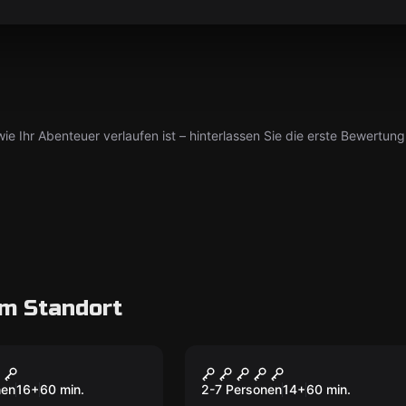
ie Ihr Abenteuer verlaufen ist – hinterlassen Sie die erste Bewertung
m Standort
oom
Escape Room
ein der Macht
Dracula
nen
16
+
60
min.
2-7 Personen
14
+
60
min.