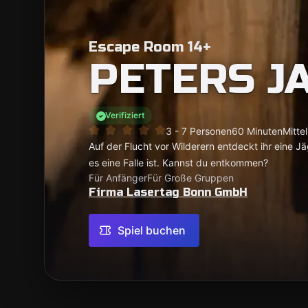
Escape Room 14+
PETERS J
Verifiziert
3 - 7 Personen
60 Minuten
Mittel
Auf der Flucht vor Wilderern entdeckt ihr eine Jäg
es eine Falle ist. Kannst du entkommen?
Für Anfänger
Für Große Gruppen
Firma Lasertag Bonn GmbH
Spiel buchen