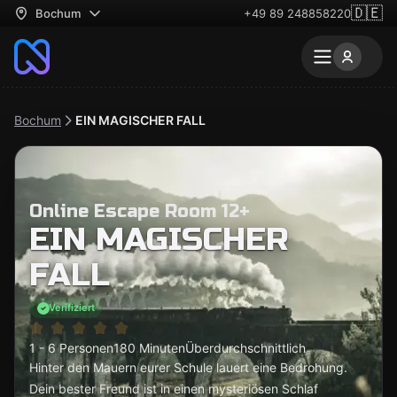
🇩🇪
Bochum
+49 89 248858220
Bochum
EIN MAGISCHER FALL
Online Escape Room 12+
EIN MAGISCHER
FALL
Verifiziert
1 - 6 Personen
180 Minuten
Überdurchschnittlich
Hinter den Mauern eurer Schule lauert eine Bedrohung.
Dein bester Freund ist in einen mysteriösen Schlaf