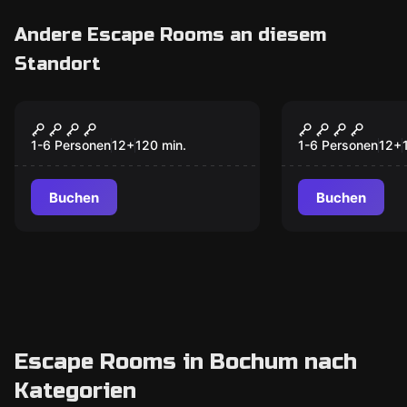
Andere Escape Rooms an diesem
Standort
Online Escape Room
Online Escape R
EIN WEIHNACHTSFALL
JASMIN AL
DAHEIM
1-6 Personen
12
+
120
min.
1-6 Personen
12
+
Buchen
Buchen
Escape Rooms in Bochum nach
Kategorien