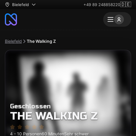
🇩🇪
Bielefeld
+49 89 248858220
Bielefeld
The Walking Z
Geschlossen
THE WALKING Z
4 - 10 Personen
60 Minuten
Sehr schwer