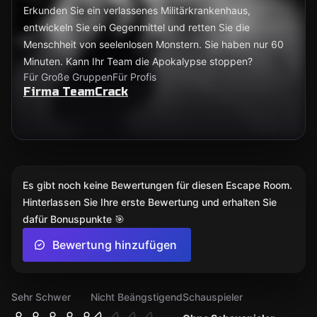
Erkunden Sie ein verlassenes Militärkrankenhaus,
entwickeln Sie ein Gegenmittel und retten Sie die
Menschheit von seelenlosen Monstern. Sie haben nur 60
Minuten. Kann Ihr Team die Apokalypse stoppen?
Für Große Gruppen
Für Profis
Firma TeamCrack
Es gibt noch keine Bewertungen für diesen Escape Room.
Hinterlassen Sie Ihre erste Bewertung und erhalten Sie
dafür Bonuspunkte 🎯
Bewertung hinzufügen
Sehr Schwer
Nicht Beängstigend
Schauspieler