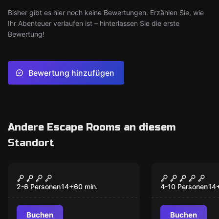
Bisher gibt es hier noch keine Bewertungen. Erzählen Sie, wie
Ihr Abenteuer verlaufen ist – hinterlassen Sie die erste
Bewertung!
Bewertung hinzufügen
Andere Escape Rooms an diesem
Standort
Escape Room
Escape Room
Das Duell zwischen
Das Kabinet
Licht und Schatten
Geheimniss
2-6 Personen
14
+
60
min.
4-10 Personen
14
Buchen
Buchen