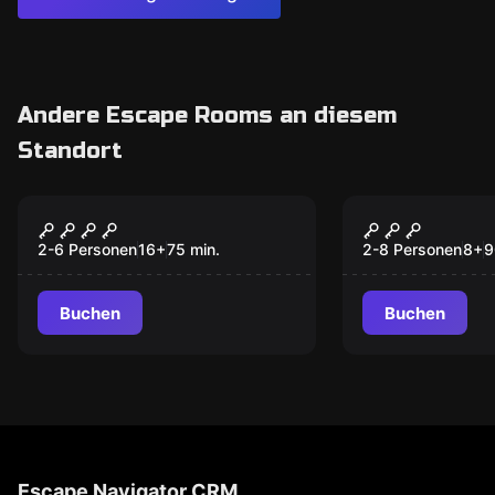
Andere Escape Rooms an diesem
Standort
Online Escape Room
Online Escape R
DAS LETZTE
DAS GEHEI
GEHEIMNIS DES
SONNENRIT
2-6 Personen
16
+
75
min.
2-8 Personen
8
+
9
BERNSTEINZIMMERS
Buchen
Buchen
Escape Navigator CRM