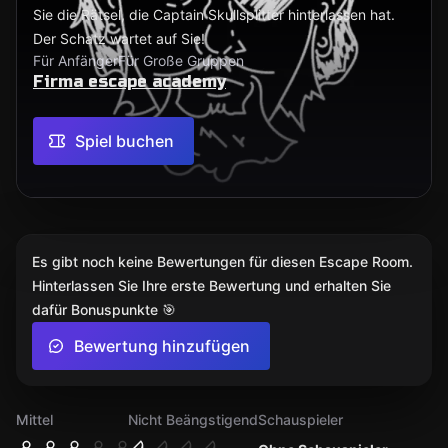
Sie die Rätsel, die Captain Skullsplitter hinterlassen hat.
Der Schatz wartet auf Sie!
Für Anfänger
Für Große Gruppen
Firma escape academy
Spiel buchen
Es gibt noch keine Bewertungen für diesen Escape Room.
Hinterlassen Sie Ihre erste Bewertung und erhalten Sie
dafür Bonuspunkte 🎯
Bewertung hinzufügen
Mittel
Nicht Beängstigend
Schauspieler