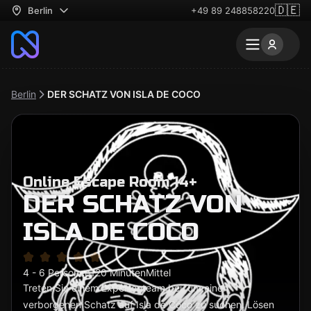
🇩🇪
Berlin
+49 89 248858220
Berlin
DER SCHATZ VON ISLA DE COCO
Online Escape Room 14+
DER SCHATZ VON
ISLA DE COCO
4 - 6 Personen
120 Minuten
Mittel
Treten Sie einem Expertenteam bei, um einen
verborgenen Schatz auf Isla de Coco zu suchen. Lösen