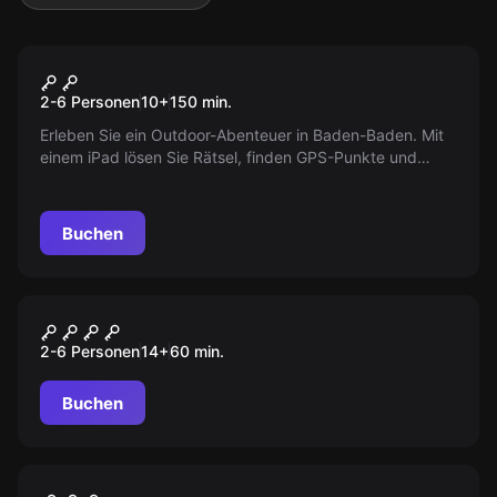
Outdoor
Das Magische Portal
2-6 Personen
10
+
150
min.
Erleben Sie ein Outdoor-Abenteuer in Baden-Baden. Mit
einem iPad lösen Sie Rätsel, finden GPS-Punkte und
retten die Welt. Machen Sie sich mit bis zu 6 Spielern auf
die spannende Reise.
Buchen
Escape Room
The Secret of Da Vinci
2-6 Personen
14
+
60
min.
Buchen
Escape Room