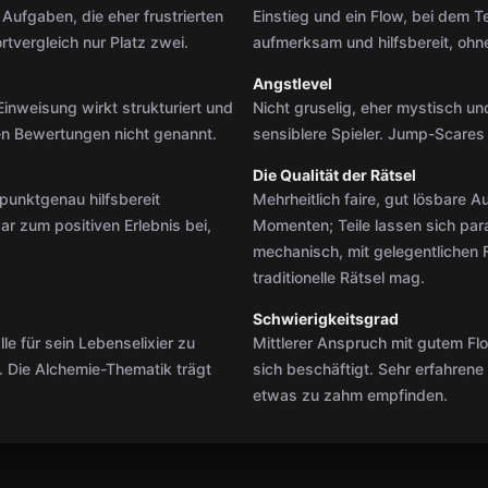
Aufgaben, die eher frustrierten
Einstieg und ein Flow, bei dem Te
tvergleich nur Platz zwei.
aufmerksam und hilfsbereit, ohne
Angstlevel
Einweisung wirkt strukturiert und
Nicht gruselig, eher mystisch un
den Bewertungen nicht genannt.
sensiblere Spieler. Jump-Scares
Die Qualität der Rätsel
 punktgenau hilfsbereit
Mehrheitlich faire, gut lösbare 
r zum positiven Erlebnis bei,
Momenten; Teile lassen sich paral
mechanisch, mit gelegentlichen
traditionelle Rätsel mag.
Schwierigkeitsgrad
le für sein Lebenselixier zu
Mittlerer Anspruch mit gutem Flo
t. Die Alchemie-Thematik trägt
sich beschäftigt. Sehr erfahren
etwas zu zahm empfinden.