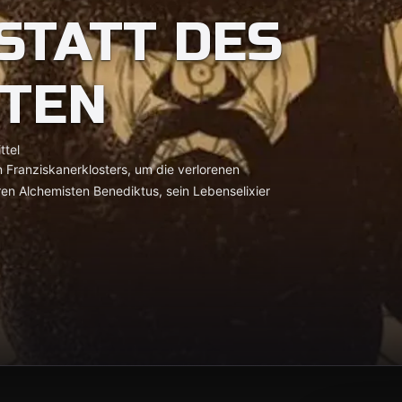
STATT DES
TEN
ttel
n Franziskanerklosters, um die verlorenen
ren Alchemisten Benediktus, sein Lebenselixier