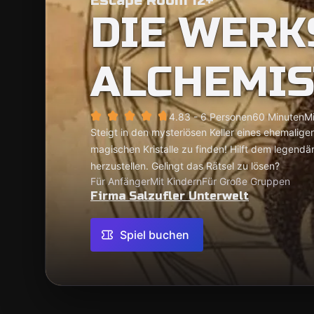
Escape Room 12+
DIE WERK
ALCHEMIS
4.8
3 - 6 Personen
60 Minuten
Mi
Steigt in den mysteriösen Keller eines ehemalige
magischen Kristalle zu finden! Hilft dem legendä
herzustellen. Gelingt das Rätsel zu lösen?
Für Anfänger
Mit Kindern
Für Große Gruppen
Firma Salzufler Unterwelt
Spiel buchen