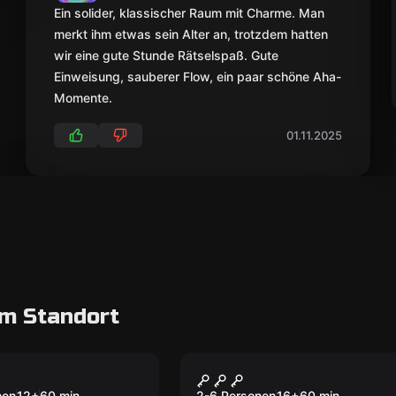
Ein solider, klassischer Raum mit Charme. Man
merkt ihm etwas sein Alter an, trotzdem hatten
wir eine gute Stunde Rätselspaß. Gute
Einweisung, sauberer Flow, ein paar schöne Aha-
Momente.
01.11.2025
m Standort
oom
Escape Room
dden Chamber
The Hidden Chamber
Neu
nen
12
+
60
min.
2-6 Personen
16
+
60
min.