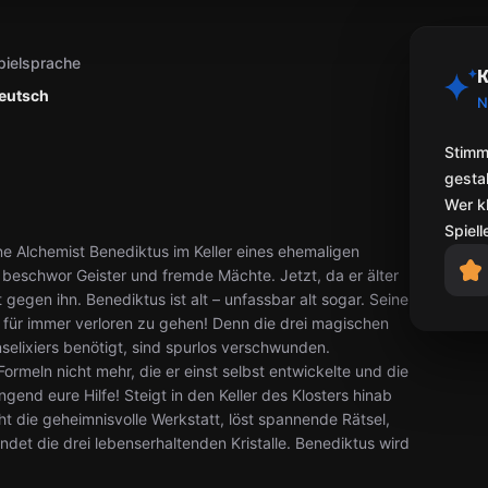
pielsprache
K
eutsch
N
Stimm
gestal
Wer k
Spiell
e Alchemist Benediktus im Keller eines ehemaligen
 beschwor Geister und fremde Mächte. Jetzt, da er älter
gegen ihn. Benediktus ist alt – unfassbar alt sogar. Seine
 für immer verloren zu gehen! Denn die drei magischen
enselixiers benötigt, sind spurlos verschwunden.
rmeln nicht mehr, die er einst selbst entwickelte und die
ngend eure Hilfe! Steigt in den Keller des Klosters hinab
t die geheimnisvolle Werkstatt, löst spannende Rätsel,
et die drei lebenserhaltenden Kristalle. Benediktus wird