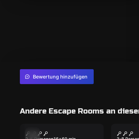
Bewertung hinzufügen
Andere Escape Rooms an diese
Escape Room
Escape R
Brandon DArkmoor
The Hi
2-5 Personen
16
+
60
min.
3-8 Perso