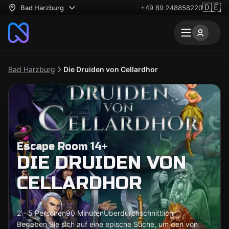
🇩🇪
Bad Harzburg
+49 89 248858220
Bad Harzburg
Die Druiden von Cellardhor
Escape Room 14+
DIE DRUIDEN VON
CELLARDHOR
2 - 5 Personen
90 Minuten
Überdurchschnittlich
Begeben Sie sich auf eine epische Suche, um den von