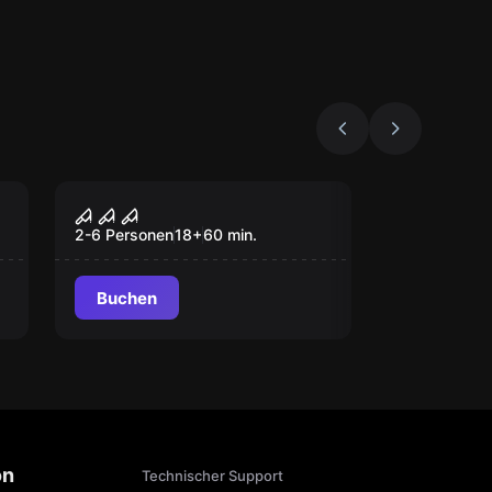
Escape Room
Jagdhütte
2-6 Personen
18
+
60
min.
Buchen
on
Technischer Support