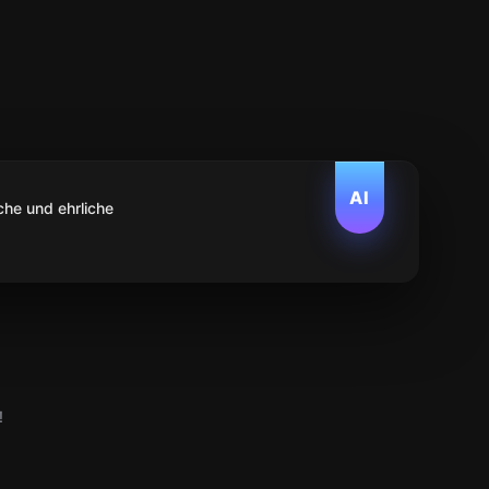
AI
che und ehrliche
!