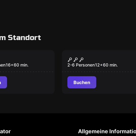
m Standort
oom
Outdoor
hsanstalt
Mobiler Escaperoom:
"Projekt DuMont"
nen
16
+
60
min.
2-6 Personen
12
+
60
min.
n
Buchen
ator
Allgemeine Informati