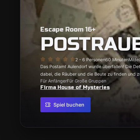
Escape Room 16+
POSTRAU
2 - 6 Personen
60 Minuten
Mittel
Das Postamt Aulendorf wurde überfallen! Die Det
dabei, die Räuber und die Beute zu finden und z
Für Anfänger
Für Große Gruppen
Firma House of Mysteries
Spiel buchen