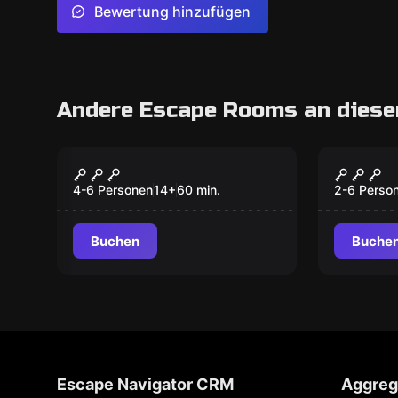
Bewertung hinzufügen
Andere Escape Rooms an diese
Escape Room
Escape R
Küchenmeisterei
Versuc
4-6 Personen
14
+
60
min.
2-6 Perso
Buchen
Buche
Escape Navigator CRM
Aggreg