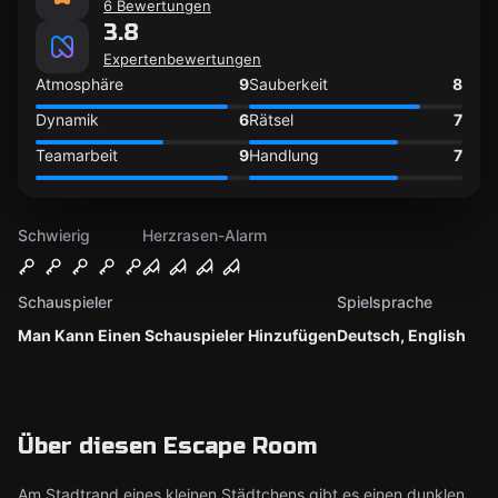
6 Bewertungen
3.8
Expertenbewertungen
Atmosphäre
9
Sauberkeit
8
Dynamik
6
Rätsel
7
Teamarbeit
9
Handlung
7
Schwierig
Herzrasen-Alarm
Schauspieler
Spielsprache
Man Kann Einen Schauspieler Hinzufügen
Deutsch, English
Über diesen Escape Room
Am Stadtrand eines kleinen Städtchens gibt es einen dunklen