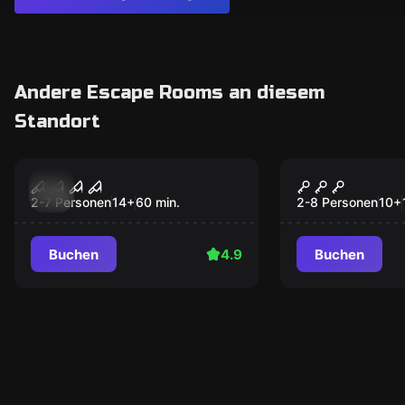
Andere Escape Rooms an diesem
Standort
Escape Room
Outdoor
Dolphin Hotel
Auroras Ma
Populär
Populär
Würfel
2-7 Personen
14
+
60
min.
2-8 Personen
10
+
Buchen
4.9
Buchen