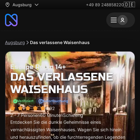
🇩🇪
Augsburg
+49 89 248858220
Augsburg
Das verlassene Waisenhaus
Escape Room 14+
DAS VERLASSENE
WAISENHAUS
Verifiziert
Sofortbuchung
4.92
2 - 7 Personen
60 Minuten
Schwierig
Entdecken Sie die dunkle Geheimnisse eines
vernachlässigten Waisenhauses. Wagen Sie sich hinein
und herauszufinden, ob die furchterregenden Legenden