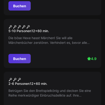
Buchen
Escape Room
Once Upon A Time
5-10 Personen
12
+
60
min.
Die böse Hexe hasst Märchen! Sie will alle
Märchenbücher zerstören. Verhindert es, bevor alle
Bücher zu Staub zerfallen! Klickt für mehr Informationen
auf freie Zeiten und Termine. Beeilt euch!
Buchen
4.9
Escape Room
Dubiose Spielchen
2-6 Personen
12
+
60
min.
Betrügen Sie den Brettspielkönig und decken Sie eine
Reihe merkwürdiger Einbruchsdelikte auf. Ihre
Ermittlungen könnten zu „Der Goldene Pasch“ führen.
Mysterien warten auf Sie!