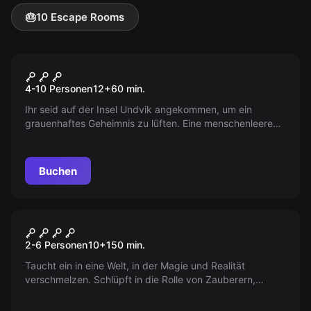
🎂
10 Escape Rooms
Escape Room
Die Hexer von Kaer Morhen
4-10 Personen
12
+
60
min.
Ihr seid auf der Insel Undvik angekommen, um ein
grauenhaftes Geheimnis zu lüften. Eine menschenleere
Taverne und ein übel, das die Insel plagt... Es ist Zeit für
einen Hexer, seine Pflichten zu erfüllen!
Buchen
Outdoor
Das magische Portal
2-6 Personen
10
+
150
min.
Taucht ein in eine Welt, in der Magie und Realität
verschmelzen. Schlüpft in die Rolle von Zauberern,
entdeckt verborgene Portale und bekämpft dunkle
Mächte in Aachen.