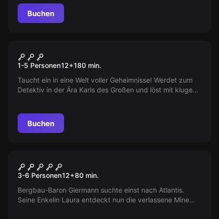
Buchen
Escape Room
Alkuins Auftrag
Neu
1-5 Personen
12
+
180
min.
Taucht ein in eine Welt voller Geheimnisse! Werdet zum
Detektiv in der Ära Karls des Großen und löst mit klugem
Geschick Alkuins knifflige Rätsel. Verborgene Wege,
spannende Herausforderungen und ein Hauch von
Geschichte erwarten euch auf dieser aufregenden
Buchen
Entdeckungstour!
Escape Room
Atlantis
3-6 Personen
12
+
80
min.
Bergbau-Baron Giermann suchte einst nach Atlantis.
Seine Enkelin Laura entdeckt nun die verlassene Mine
und startet eine spektakuläre Mission. Sind Sie mutig