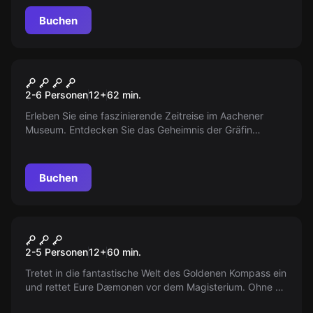
genug, um das Geheimnis zu enthüllen?
Buchen
Escape Room
Der Schatz der Gräfin
2-6 Personen
12
+
62
min.
Mobesin
Erleben Sie eine faszinierende Zeitreise im Aachener
Museum. Entdecken Sie das Geheimnis der Gräfin
Mobesin und finden Sie ihren teuflischen Geldschatz.
Aber seien Sie vorsichtig, das Abenteuer könnte bös
enden...
Buchen
VR
The Compass VR
2-5 Personen
12
+
60
min.
Tretet in die fantastische Welt des Goldenen Kompass ein
und rettet Eure Dæmonen vor dem Magisterium. Ohne sie
sind alle Kinder verloren. Beeilt Euch, die Zeit läuft!