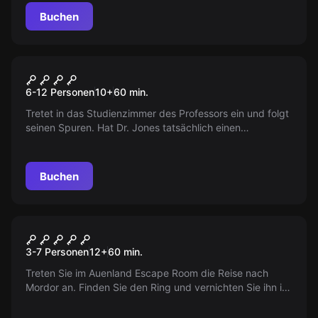
Buchen
Escape Room
Harrison Jones und die Steine
6-12 Personen
10
+
60
min.
des Atum
Tretet in das Studienzimmer des Professors ein und folgt
seinen Spuren. Hat Dr. Jones tatsächlich einen
Sensationsfund gemacht? Findet es heraus!
Buchen
Escape Room
The Legacy of the Ring
3-7 Personen
12
+
60
min.
Treten Sie im Auenland Escape Room die Reise nach
Mordor an. Finden Sie den Ring und vernichten Sie ihn im
Schicksalsberg. Sauron rückt vor, also handeln Sie
schnell!