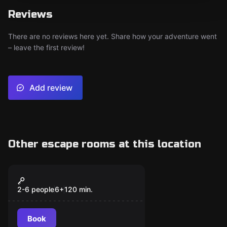
Reviews
There are no reviews here yet. Share how your adventure went
– leave the first review!
Add review
Other escape rooms at this location
Outdoor
MONSTER IN THE CITY
2-6 people
6
+
120
min.
Book