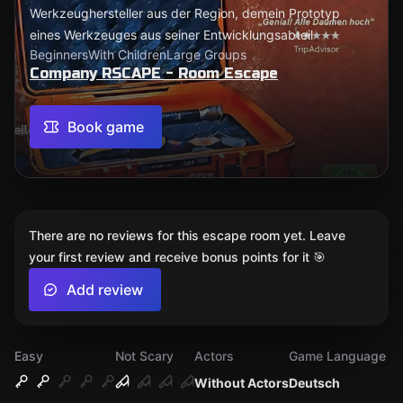
Werkzeughersteller aus der Region, demein Prototyp
eines Werkzeuges aus seiner Entwicklungsabteil
Beginners
With Children
Large Groups
Company RSCAPE - Room Escape
Book game
There are no reviews for this escape room yet. Leave
your first review and receive bonus points for it 🎯
Add review
Easy
Not Scary
Actors
Game Language
Without Actors
Deutsch