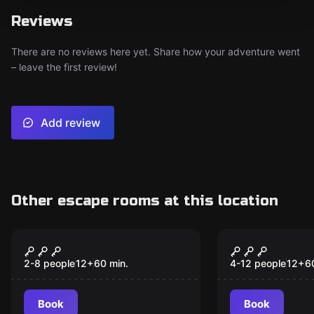
Reviews
There are no reviews here yet. Share how your adventure went
– leave the first review!
Add review
Other escape rooms at this location
Escape room
Escape room
Muriel's Inheritance
Curse of t
2-8 people
12
+
60
min.
4-12 people
12
+
6
Book
Book