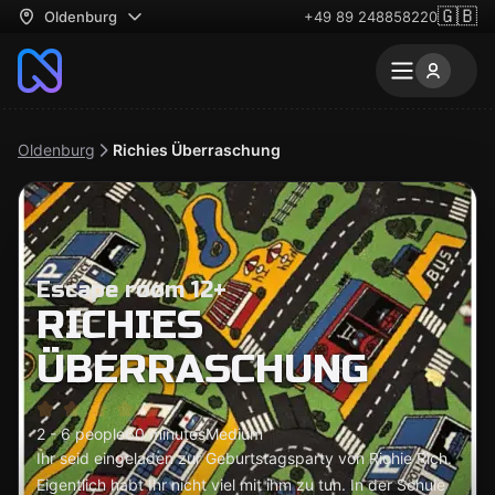
🇬🇧
Oldenburg
+49 89 248858220
Oldenburg
Richies Überraschung
Escape room 12+
RICHIES
ÜBERRASCHUNG
2 - 6 people
60 minutes
Medium
Ihr seid eingeladen zur Geburtstagsparty von Richie Rich.
Eigentlich habt Ihr nicht viel mit ihm zu tun. In der Schule