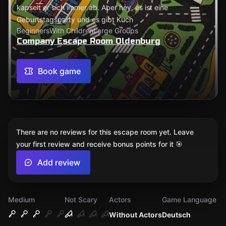
kapselt er sich immer ab. Aber hey, es ist eine
Geburtstagsparty und es gibt Kuch
Beginners
With Children
Large Groups
Company Escape Room Oldenburg
Book game
There are no reviews for this escape room yet. Leave
your first review and receive bonus points for it 🎯
Add review
Medium
Not Scary
Actors
Game Language
Without Actors
Deutsch