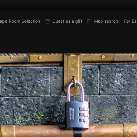
ape Room Selection
Quest as a gift
Map search
For E