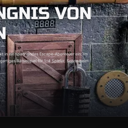
NGNIS VON
N
kt in ein spannendes Escape-Abenteuer ein: Im
gartiges Rätselspiel für 1–4 Spieler. Schon beim