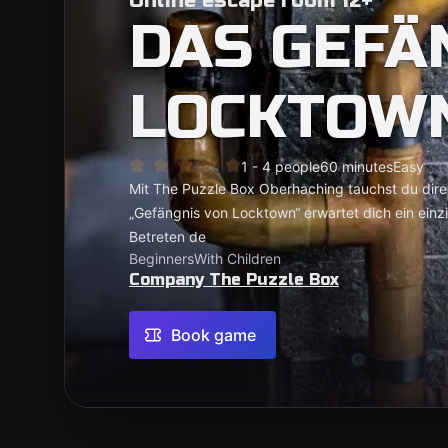
Online escape room 12+
DAS GEFÄ
LOCKTOW
1 - 4 people
60 minutes
Easy
Mit The Puzzle Box Oberhaching tauchst du dire
„Gefängnis von Locktown“ erwartet dich ein einzi
Betreten de
Beginners
With Children
Company The Puzzle Box
Book game