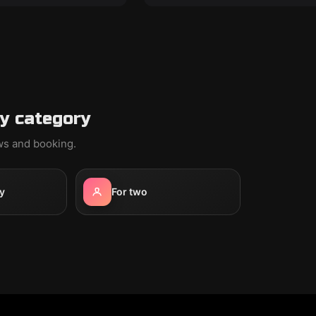
y category
ews and booking.
y
For two