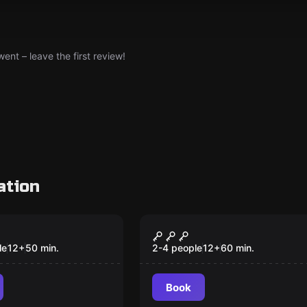
nt – leave the first review!
ation
cape room
Online escape room
osphären –
Die verborgene
r
Voodoohütte
le
12
+
50
min.
2-4 people
12
+
60
min.
Book