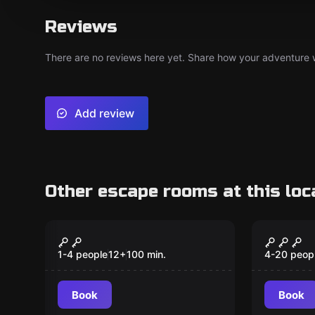
Reviews
There are no reviews here yet. Share how your adventure we
Add review
Other escape rooms at this loc
Online escape room
Online es
Der Hutmacher
Der Bi
Decode
1-4 people
12
+
100
min.
4-20 peop
Book
Book