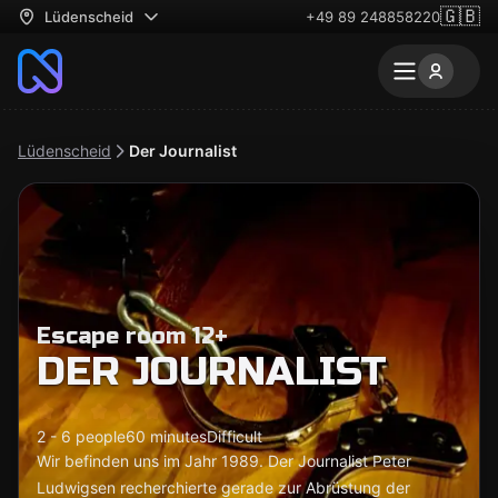
🇬🇧
Lüdenscheid
+49 89 248858220
Lüdenscheid
Der Journalist
Escape room 12+
DER JOURNALIST
2 - 6 people
60 minutes
Difficult
Wir befinden uns im Jahr 1989. Der Journalist Peter
Ludwigsen recherchierte gerade zur Abrüstung der