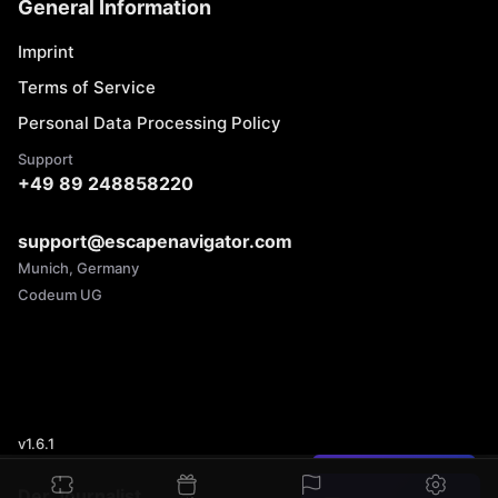
General Information
Imprint
Terms of Service
Personal Data Processing Policy
Support
+49 89 248858220
support@escapenavigator.com
Munich, Germany
Codeum UG
v
1.6.1
Found a mistake?
Der Journalist