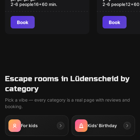
2-6 people
16
+
60
min.
2-6 people
12
+
60
Book
Book
Escape rooms in Lüdenscheid by
category
Pick a vibe — every category is a real page with reviews and
booking.
For kids
Kids' Birthday