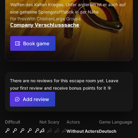
Waffen des Kalten Krieges. Unter anderem ist er auch auf
eine geheime Sprengstofffabrik in der Nähe
For Pros
With Children
Large Groups
Company Verschlusssache
Book game
There are no reviews for this escape room yet. Leave
your first review and receive bonus points for it 🎯
Add review
Difficult
Not Scary
Actors
Game Language
Without Actors
Deutsch