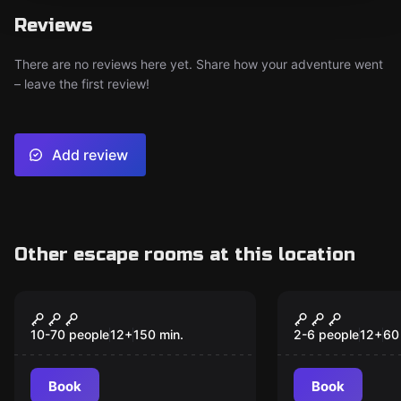
Reviews
There are no reviews here yet. Share how your adventure went
– leave the first review!
Add review
Other escape rooms at this location
Escape room
Escape room
RFPD Lingen (Ems)
Widerstand
New
Kernkraftw
10-70 people
12
+
150
min.
2-6 people
12
+
60
Book
Book