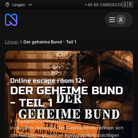
🇬🇧
Lingen
+49 89 248858220
Lingen
Der geheime Bund - Teil 1
Online escape room 12+
DER GEHEIME BUND
- TEIL 1
1 - 6 people
120 minutes
Medium
In den alten Gebäuden des Güterbahnhofs befindet sich
das Rekrutierungszentrum eines geschichtsträchtigen