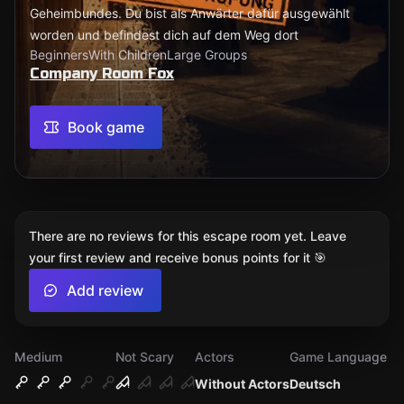
Geheimbundes. Du bist als Anwärter dafür ausgewählt
worden und befindest dich auf dem Weg dort
Beginners
With Children
Large Groups
Company Room Fox
Book game
There are no reviews for this escape room yet. Leave
your first review and receive bonus points for it 🎯
Add review
Medium
Not Scary
Actors
Game Language
Without Actors
Deutsch