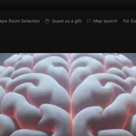
ape Room Selection
Quest as a gift
Map search
For E