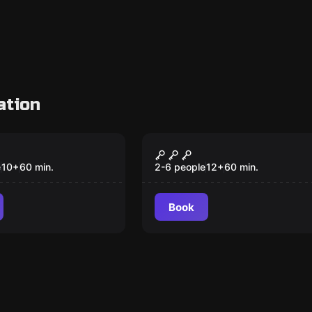
ation
om
Escape room
RTRAUM
SHERLOCK WANTED
e
10
+
60
min.
2-6 people
12
+
60
min.
Book