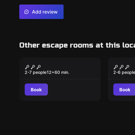
Add review
Other escape rooms at this loc
Escape room
Escape ro
DIE KRONE DES
WINTE
KÖNIGS
2-7 people
12
+
60
min.
2-6 peopl
Book
Book