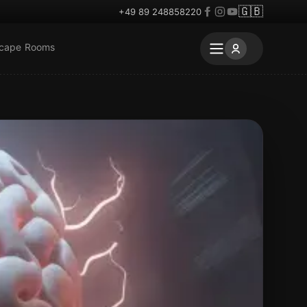
🇬🇧
+49 89 248858220
scape Rooms