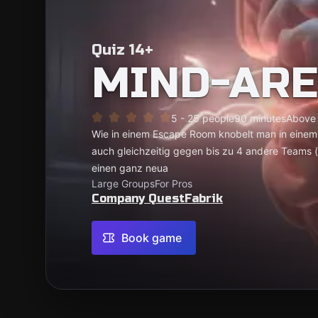
Quiz 14+
MIND-AR
5 - 25 people
90 minutes
Above
Wie in einem Escape Room knobelt man in einem
auch gleichzeitig gegen bis zu 4 andere Teams (
einen ganz neua
Large Groups
For Pros
Company QuestFabrik
Book game