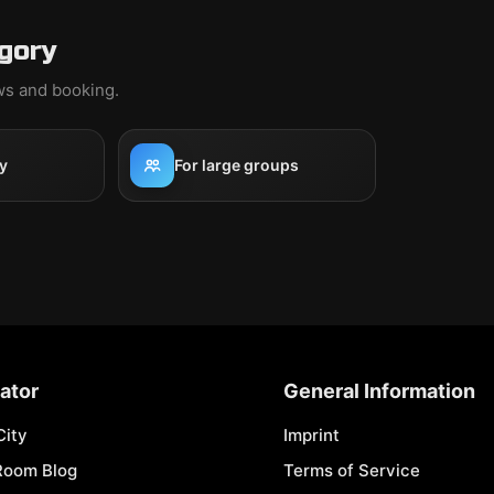
gory
ews and booking.
y
For large groups
ator
General Information
City
Imprint
Room Blog
Terms of Service