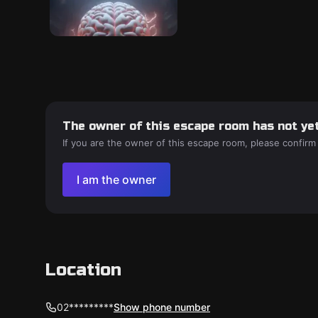
The owner of this escape room has not yet
If you are the owner of this escape room, please confirm
I am the owner
Location
02*********
Show phone number