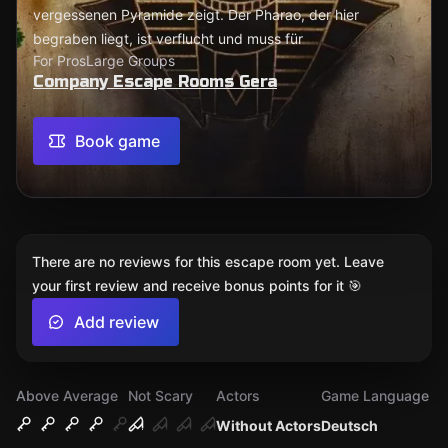
vergessenen Pyramide zeigt. Der Pharao, der hier
begraben liegt, ist verflucht und muss für
For Pros
Large Groups
Company Escape Rooms Gera
Book game
There are no reviews for this escape room yet. Leave
your first review and receive bonus points for it 🎯
Add review
Above Average
Not Scary
Actors
Game Language
Without Actors
Deutsch