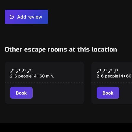
Add review
Other escape rooms at this location
Escape room
Escape room
BAKER STREET
DRACULA'S
2-6 people
14
+
60
min.
2-6 people
14
+
60
Book
Book