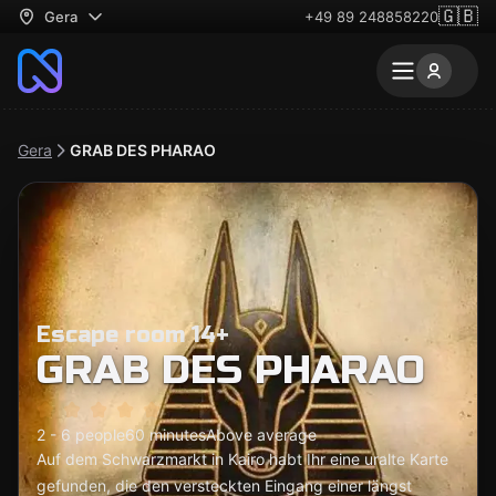
🇬🇧
Gera
+49 89 248858220
Gera
GRAB DES PHARAO
Escape room 14+
GRAB DES PHARAO
2 - 6 people
60 minutes
Above average
Auf dem Schwarzmarkt in Kairo habt Ihr eine uralte Karte
gefunden, die den versteckten Eingang einer längst