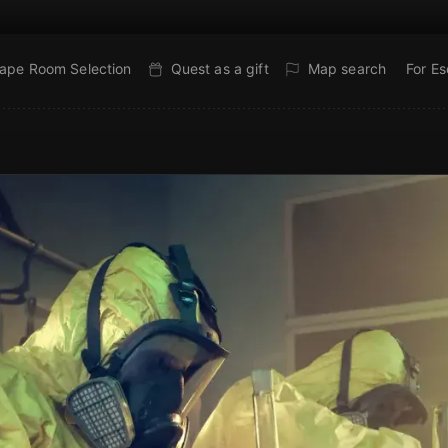
ape Room Selection
Quest as a gift
Map search
For E