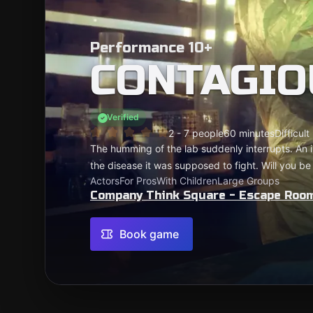
Performance 10+
CONTAGIO
Verified
2 - 7 people
60 minutes
Difficult
The humming of the lab suddenly interrupts. An i
the disease it was supposed to fight. Will you b
Actors
For Pros
With Children
Large Groups
Company Think Square - Escape Roo
Book game