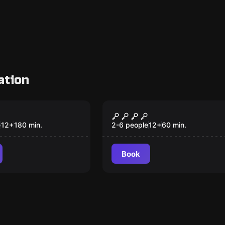
ation
om
Escape room
 '75 - On
Apocalypse
New
ten Paths
e
12
+
180
min.
2-6 people
12
+
60
min.
Book