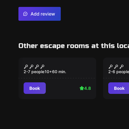
Add review
Other escape rooms at this loc
Performance
Escape ro
Anna Watson: Gate to
Bochum
New
the Underworld
Forgot
2-7 people
10
+
60
min.
2-6 peopl
Book
4.8
Book