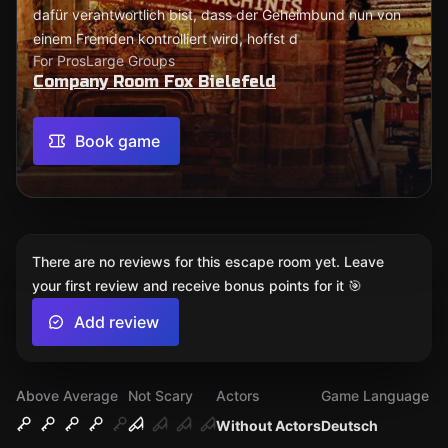
dafür verantwortlich bist, dass der Geheimbund nun von
einem Fremden kontrolliert wird, hoffst d
For Pros
Large Groups
Company Room Fox Bielefeld
Book game
There are no reviews for this escape room yet. Leave
your first review and receive bonus points for it 🎯
Add review
Above Average
Not Scary
Actors
Game Language
Without Actors
Deutsch