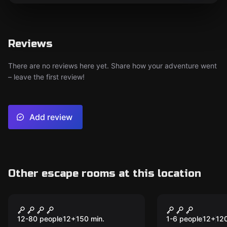
Reviews
There are no reviews here yet. Share how your adventure went
– leave the first review!
Add review
Other escape rooms at this location
Outdoor
Online escape ro
RFPD Bielefeld
Der geheim
Teil 1
12-80 people
12
+
150
min.
1-6 people
12
+
12