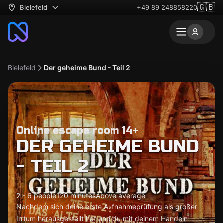
🇬🇧
Bielefeld
+49 89 248858220
Bielefeld
Der geheime Bund - Teil 2
Online escape room 14+
DER GEHEIME BUND
- TEIL 2
2 - 6 people
120 minutes
Above average
Nachdem sich deine erste Aufnahmeprüfung als großer
Irrtum herausgestellt hat und du mit deinem Handeln