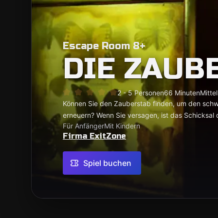
Escape Room 8+
DIE ZAUB
2 - 5 Personen
66 Minuten
Mittel
Können Sie den Zauberstab finden, um den sch
erneuern? Wenn Sie versagen, ist das Schicksal 
Für Anfänger
Mit Kindern
Firma ExitZone
Spiel buchen