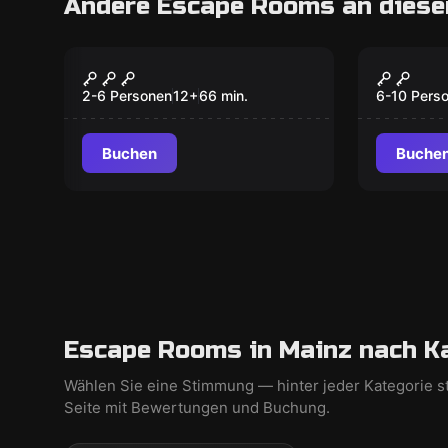
Andere Escape Rooms an diese
Escape Room
Escape R
Der Angriff X
Beat t
Neu
2-6 Personen
12
+
66
min.
6-10 Pers
Buchen
Buche
Escape Rooms in Mainz nach K
Wählen Sie eine Stimmung — hinter jeder Kategorie s
Seite mit Bewertungen und Buchung.