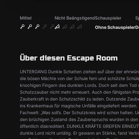
Mittel
Nicht Beängstigend
Schauspieler
S
Ohne Schauspieler
D
Über diesen Escape Room
UNTERGANG Dunkle Schatten ziehen auf über der ehrwürdi
die bösen Mächte von der Schule fern und schützte Schüle
knochigen Fingern des dunklen Lords. Doch seit dem Tod 
Schutzzauber nicht mehr erneuert. Auch den fähigsten Pro
Zauberkraft in den Schutzschild zu laden. Dutzende Zaub
ins Krankenhaus für magische Unfälle eingeliefert werde
Fachwelt: „Was soll’s. Der Schutzkreis wird schon halten. 
den brüchigen Zustand des Zauberspruchs wurden in den
öffentlich diskreditiert. DUNKLE KRÄFTE GREIFEN ERNEU
dunkle Lord nicht untätig. Er gewann an Stärke, fand Ver