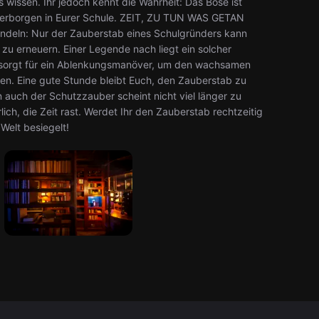
s wissen. Ihr jedoch kennt die Wahrheit: Das Böse ist
 verborgen in Eurer Schule. ZEIT, ZU TUN WAS GETAN
ndeln: Nur der Zauberstab eines Schulgründers kann
u erneuern. Einer Legende nach liegt ein solcher
hr sorgt für ein Ablenkungsmanöver, um den wachsamen
ken. Eine gute Stunde bleibt Euch, den Zauberstab zu
n auch der Schutzzauber scheint nicht viel länger zu
lich, die Zeit rast. Werdet Ihr den Zauberstab rechtzeitig
Welt besiegelt!