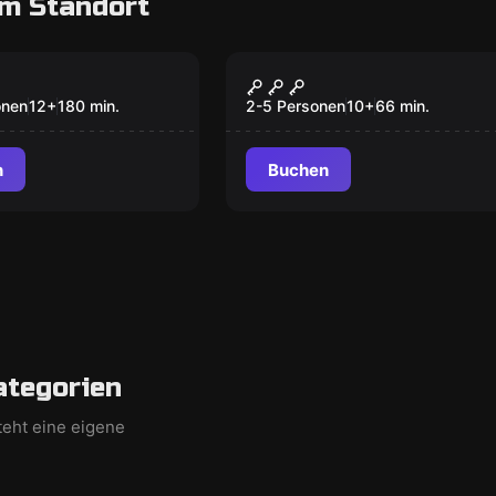
m Standort
oom
Escape Room
he Boss
Das Geheimnis der
Mönche
onen
12
+
180
min.
2-5 Personen
10
+
66
min.
n
Buchen
ategorien
teht eine eigene