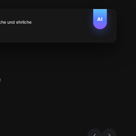
AI
che und ehrliche
!