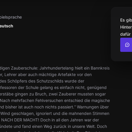
pielsprache
Es gi
eutsch
Hinter
dafür
gen Zauberschule: Jahrhundertelang hielt ein Bannkreis
r, Lehrer aber auch mächtige Artefakte vor den
des Schöpfers des Schutzschilds wurde der
fessoren der Schule gelang es einfach nicht, genügend
erstäbe gingen zu Bruch, zwei Zauberer mussten sogar
n. Nach mehrfachen Fehlversuchen entschied die magische
Und bisher ist auch noch nichts passiert.“ Warnungen über
 Wind geschlagen, ignoriert und die mahnenden Stimmen
T NACH DER MACHT! Doch in all den Jahren war der
bündete und fand einen Weg zurück in unsere Welt. Doch