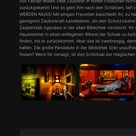
von Fakten wollen viele Zauberer in hohen Positionen nicht
zurückgekehrt! Und es giert ihm nach den Schätzen, tief
WERDEN MUSS! Mit einigen Freunden beschließt Ihr, zu ha
genügend Zauberkraft kanalisieren, um den Schutzzauber z
Zauberstab irgendwo in der alten Bibliothek versteckt. I
Hausmeister in einen entlegenen Winkel der Schule zu loc
finden, bis er zurückkommt. Aber das ist zweitrangig, den
halten. Die große Pendeluhr in der Bibliothek tickt unaufhör
finden? Wenn Ihr versagt, ist das Schicksal der magischen 