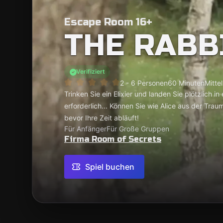
Escape Room 16+
THE RABB
Verifiziert
2 - 6 Personen
60 Minuten
Mittel
Trinken Sie ein Elixier und landen Sie plötzlich i
erforderlich... Können Sie wie Alice aus der Tr
bevor Ihre Zeit abläuft!
Für Anfänger
Für Große Gruppen
Firma Room of Secrets
Spiel buchen