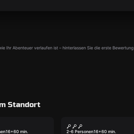
ie Ihr Abenteuer verlaufen ist – hinterlassen Sie die erste Bewertung
m Standort
oom
Escape Room
stohlene Collier
Komissar Kluftinger
nen
16
+
60
min.
2-6 Personen
16
+
60
min.